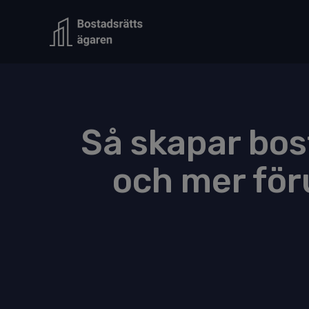
Hoppa
till
innehåll
Så skapar bos
och mer för