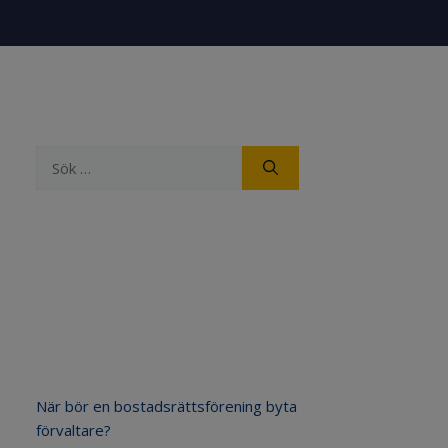
Sök
efter:
Senaste inläggen
När bör en bostadsrättsförening byta
förvaltare?