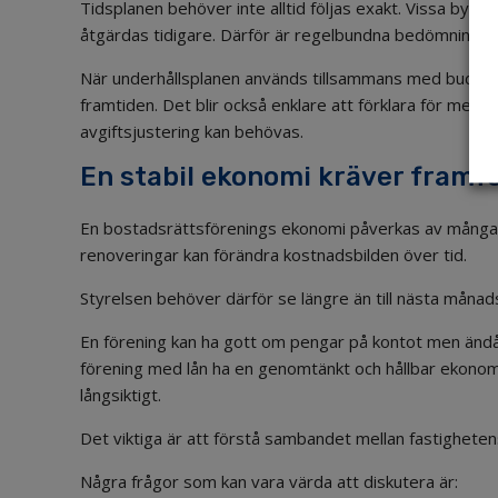
Tidsplanen behöver inte alltid följas exakt. Vissa byg
åtgärdas tidigare. Därför är regelbundna bedömningar 
När underhållsplanen används tillsammans med budget 
framtiden. Det blir också enklare att förklara för med
avgiftsjustering kan behövas.
En stabil ekonomi kräver framf
En bostadsrättsförenings ekonomi påverkas av många ol
renoveringar kan förändra kostnadsbilden över tid.
Styrelsen behöver därför se längre än till nästa månads
En förening kan ha gott om pengar på kontot men ändå
förening med lån ha en genomtänkt och hållbar ekonom
långsiktigt.
Det viktiga är att förstå sambandet mellan fastighete
Några frågor som kan vara värda att diskutera är: