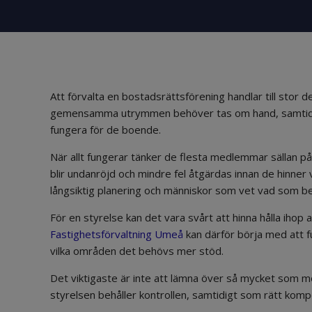
Att förvalta en bostadsrättsförening handlar till stor 
gemensamma utrymmen behöver tas om hand, samtidig
fungera för de boende.
När allt fungerar tänker de flesta medlemmar sällan p
blir undanröjd och mindre fel åtgärdas innan de hinner 
långsiktig planering och människor som vet vad som b
För en styrelse kan det vara svårt att hinna hålla ihop a
Fastighetsförvaltning Umeå
kan därför börja med att f
vilka områden det behövs mer stöd.
Det viktigaste är inte att lämna över så mycket som mö
styrelsen behåller kontrollen, samtidigt som rätt kompe