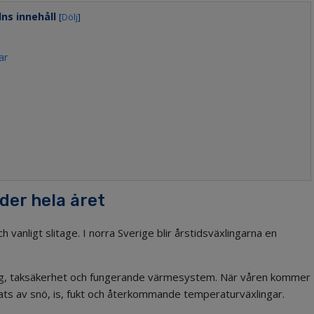
lns innehåll
[
Dölj
]
ar
er hela året
vanligt slitage. I norra Sverige blir årstidsväxlingarna en
ning, taksäkerhet och fungerande värmesystem. När våren kommer
ts av snö, is, fukt och återkommande temperaturväxlingar.