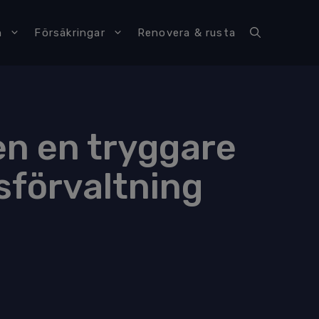
n
Försäkringar
Renovera & rusta
en en tryggare
sförvaltning