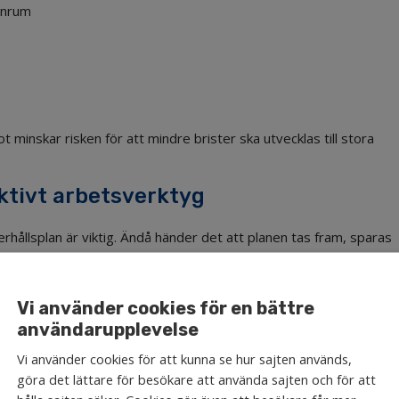
anrum
 minskar risken för att mindre brister ska utvecklas till stora
ktivt arbetsverktyg
erhållsplan är viktig. Ändå händer det att planen tas fram, sparas
Vi använder cookies för en bättre
användarupplevelse
ngefär när olika åtgärder behöver genomföras och vilka
dateras när större arbeten har genomförts eller när ny
Vi använder cookies för att kunna se hur sajten används,
göra det lättare för besökare att använda sajten och för att