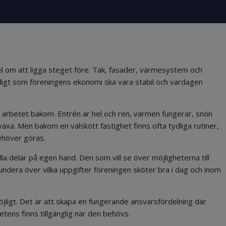
del om att ligga steget före. Tak, fasader, värmesystem och
t som föreningens ekonomi ska vara stabil och vardagen
å arbetet bakom. Entrén är hel och ren, värmen fungerar, snön
växa. Men bakom en välskött fastighet finns ofta tydliga rutiner,
ehöver göras.
lla delar på egen hand. Den som vill se över möjligheterna till
undera över vilka uppgifter föreningen sköter bra i dag och inom
jligt. Det är att skapa en fungerande ansvarsfördelning där
tens finns tillgänglig när den behövs.