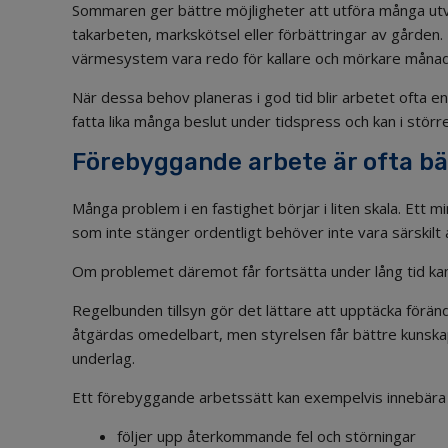
Sommaren ger bättre möjligheter att utföra många utv
takarbeten, markskötsel eller förbättringar av gården.
värmesystem vara redo för kallare och mörkare månad
När dessa behov planeras i god tid blir arbetet ofta en
fatta lika många beslut under tidspress och kan i större
Förebyggande arbete är ofta bä
Många problem i en fastighet börjar i liten skala. Ett m
som inte stänger ordentligt behöver inte vara särskilt al
Om problemet däremot får fortsätta under lång tid ka
Regelbunden tillsyn gör det lättare att upptäcka föränd
åtgärdas omedelbart, men styrelsen får bättre kunskap 
underlag.
Ett förebyggande arbetssätt kan exempelvis innebära 
följer upp återkommande fel och störningar