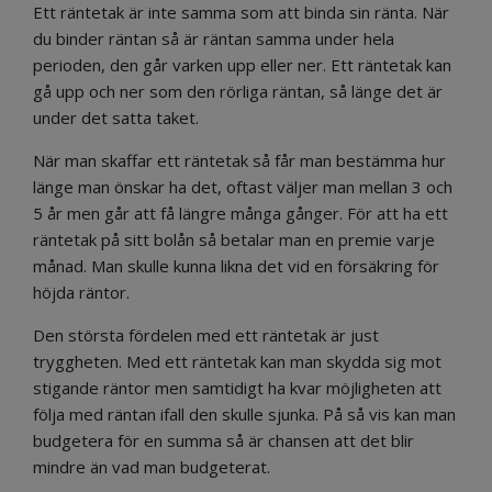
Ett räntetak är inte samma som att binda sin ränta. När
du binder räntan så är räntan samma under hela
perioden, den går varken upp eller ner. Ett räntetak kan
gå upp och ner som den rörliga räntan, så länge det är
under det satta taket.
När man skaffar ett räntetak så får man bestämma hur
länge man önskar ha det, oftast väljer man mellan 3 och
5 år men går att få längre många gånger. För att ha ett
räntetak på sitt bolån så betalar man en premie varje
månad. Man skulle kunna likna det vid en försäkring för
höjda räntor.
Den största fördelen med ett räntetak är just
tryggheten. Med ett räntetak kan man skydda sig mot
stigande räntor men samtidigt ha kvar möjligheten att
följa med räntan ifall den skulle sjunka. På så vis kan man
budgetera för en summa så är chansen att det blir
mindre än vad man budgeterat.