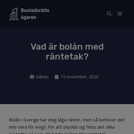
Hoppa
till
Meny
innehåll
Vad är bolån med
räntetak?
Admin
15 november, 2020
Bolån i Sverige har idag låga räntor, men så behöver det
inte vara för evigt. För att skydda sig finns det olika