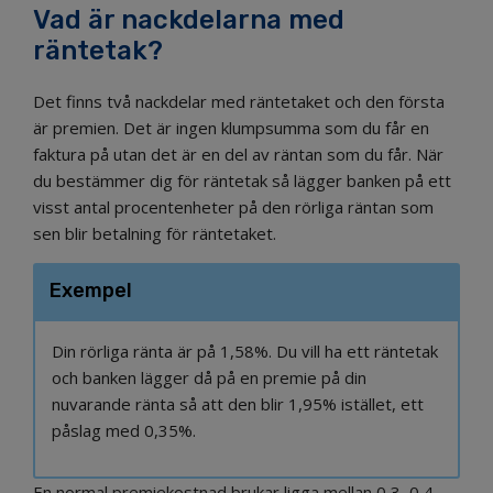
Vad är nackdelarna med
räntetak?
Det finns två nackdelar med räntetaket och den första
är premien. Det är ingen klumpsumma som du får en
faktura på utan det är en del av räntan som du får. När
du bestämmer dig för räntetak så lägger banken på ett
visst antal procentenheter på den rörliga räntan som
sen blir betalning för räntetaket.
Exempel
Din rörliga ränta är på 1,58%. Du vill ha ett räntetak
och banken lägger då på en premie på din
nuvarande ränta så att den blir 1,95% istället, ett
påslag med 0,35%.
En normal premiekostnad brukar ligga mellan 0,3–0,4