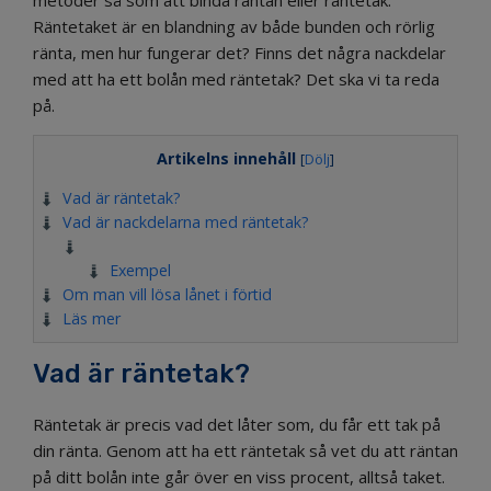
metoder så som att binda räntan eller räntetak.
Räntetaket är en blandning av både bunden och rörlig
ränta, men hur fungerar det? Finns det några nackdelar
med att ha ett bolån med räntetak? Det ska vi ta reda
på.
Artikelns innehåll
[
Dölj
]
Vad är räntetak?
Vad är nackdelarna med räntetak?
Exempel
Om man vill lösa lånet i förtid
Läs mer
Vad är räntetak?
Räntetak är precis vad det låter som, du får ett tak på
din ränta. Genom att ha ett räntetak så vet du att räntan
på ditt bolån inte går över en viss procent, alltså taket.