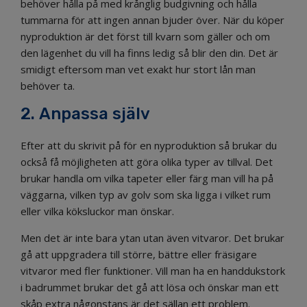
behöver hålla på med krånglig budgivning och hålla
tummarna för att ingen annan bjuder över. När du köper
nyproduktion är det först till kvarn som gäller och om
den lägenhet du vill ha finns ledig så blir den din. Det är
smidigt eftersom man vet exakt hur stort lån man
behöver ta.
2. Anpassa själv
Efter att du skrivit på för en nyproduktion så brukar du
också få möjligheten att göra olika typer av tillval. Det
brukar handla om vilka tapeter eller färg man vill ha på
väggarna, vilken typ av golv som ska ligga i vilket rum
eller vilka köksluckor man önskar.
Men det är inte bara ytan utan även vitvaror. Det brukar
gå att uppgradera till större, bättre eller fräsigare
vitvaror med fler funktioner. Vill man ha en handdukstork
i badrummet brukar det gå att lösa och önskar man ett
skåp extra någonstans är det sällan ett problem.