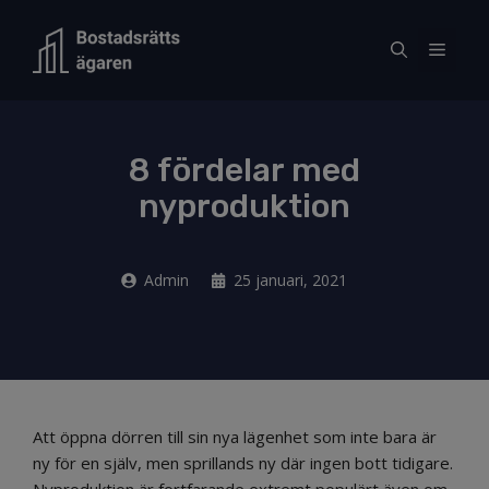
Hoppa
till
Meny
innehåll
8 fördelar med
nyproduktion
Admin
25 januari, 2021
Att öppna dörren till sin nya lägenhet som inte bara är
ny för en själv, men sprillands ny där ingen bott tidigare.