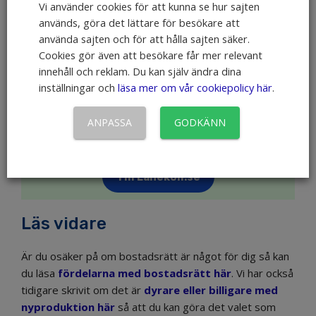
Vi använder cookies för att kunna se hur sajten
används, göra det lättare för besökare att
använda sajten och för att hålla sajten säker.
💡
Tips!
– jämför bolån & lånelöften
Cookies gör även att besökare får mer relevant
Via
Lånekoll.se
kan du med hjälp av en ansökan få
innehåll och reklam. Du kan själv ändra dina
erbjudanden om lånelöften och bolån av flera banker
inställningar och
läsa mer om vår cookiepolicy här
.
samtidigt. Jämför bankerna och välj själv om du vill
acceptera något erbjudande eller inte. Det är helt
ANPASSA
GODKÄNN
gratis att använda tjänsten och du förbinder dig inte
till något när du gör en ansökan.
Till Lånekoll.se
Läs vidare
Är du osäker på om bostadsrätt är något för dig så kan
du läsa
fördelarna med bostadsrätt här
. Vi har också
tidigare skrivit om det är
dyrare eller billigare med
nyproduktion här
så att du kan göra det valet som