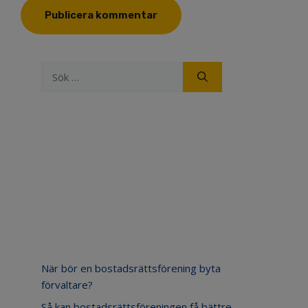
Sök
efter:
Senaste inläggen
När bör en bostadsrättsförening byta
förvaltare?
Så kan bostadsrättsföreningen få bättre