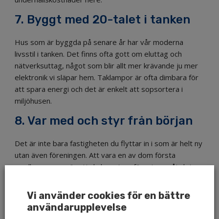
7. Byggt med 20-talet i tanken
Hus som är byggda på senare år har vår moderna
livsstil i tanken. Det finns ofta gott om eluttag och
nätverksuttag, något som blir allt mer krävande ju mer
elektronik vi släpar hem. Taklampor är ofta dimbara för
att spara energi och det är enkelt att sopsortera i
miljöhusen.
8. Var med och styr från början
Det är inte bara fastigheten du flyttar in i som är helt ny
utan även föreningen. Att vara en av dom första
medlemmarna gör att du kan styra föreningen åt det
hållet som du vill (med andra medlemmars godkännande
såklart, en förening är demokratisk). Om det är något i
Vi använder cookies för en bättre
området som du saknar så har du världens chans att
användarupplevelse
driva igenom det.